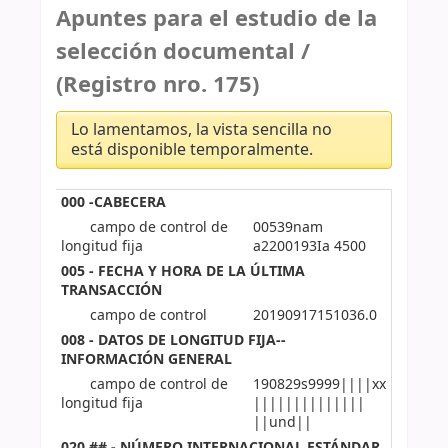
Apuntes para el estudio de la
selección documental /
(Registro nro. 175)
Lo lamentamos, la vista sencilla no
está disponible temporalmente.
000 -CABECERA
campo de control de
00539nam
longitud fija
a2200193Ia 4500
005 - FECHA Y HORA DE LA ÚLTIMA
TRANSACCIÓN
campo de control
20190917151036.0
008 - DATOS DE LONGITUD FIJA--
INFORMACIÓN GENERAL
campo de control de
190829s9999||||xx
longitud fija
||||||||||||||
||und||
020 ## - NÚMERO INTERNACIONAL ESTÁNDAR