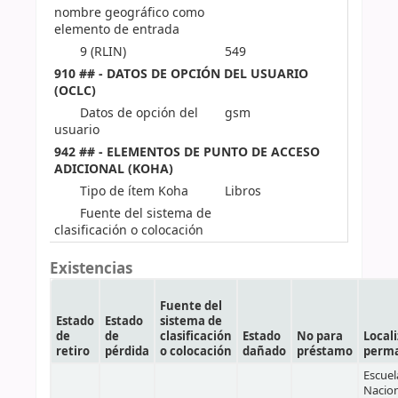
nombre geográfico como
elemento de entrada
9 (RLIN)
549
910 ## - DATOS DE OPCIÓN DEL USUARIO
(OCLC)
Datos de opción del
gsm
usuario
942 ## - ELEMENTOS DE PUNTO DE ACCESO
ADICIONAL (KOHA)
Tipo de ítem Koha
Libros
Fuente del sistema de
clasificación o colocación
Existencias
Fuente del
Estado
Estado
sistema de
de
de
clasificación
Estado
No para
Local
retiro
pérdida
o colocación
dañado
préstamo
perm
Escuel
Nacion