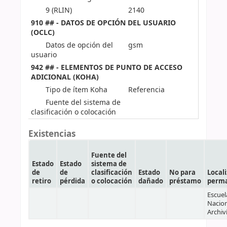
9 (RLIN)
2140
910 ## - DATOS DE OPCIÓN DEL USUARIO
(OCLC)
Datos de opción del
gsm
usuario
942 ## - ELEMENTOS DE PUNTO DE ACCESO
ADICIONAL (KOHA)
Tipo de ítem Koha
Referencia
Fuente del sistema de
clasificación o colocación
Existencias
Fuente del
Estado
Estado
sistema de
de
de
clasificación
Estado
No para
Local
retiro
pérdida
o colocación
dañado
préstamo
perm
Escuel
Nacion
Archiv