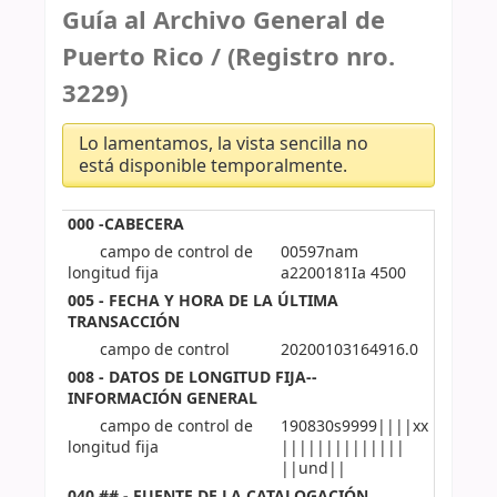
Guía al Archivo General de
Puerto Rico / (Registro nro.
3229)
Lo lamentamos, la vista sencilla no
está disponible temporalmente.
000 -CABECERA
campo de control de
00597nam
longitud fija
a2200181Ia 4500
005 - FECHA Y HORA DE LA ÚLTIMA
TRANSACCIÓN
campo de control
20200103164916.0
008 - DATOS DE LONGITUD FIJA--
INFORMACIÓN GENERAL
campo de control de
190830s9999||||xx
longitud fija
||||||||||||||
||und||
040 ## - FUENTE DE LA CATALOGACIÓN