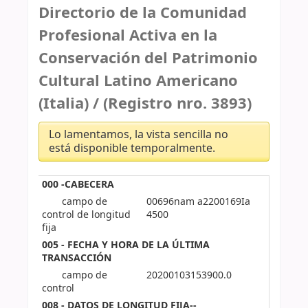
Directorio de la Comunidad
Profesional Activa en la
Conservación del Patrimonio
Cultural Latino Americano
(Italia) / (Registro nro. 3893)
Lo lamentamos, la vista sencilla no
está disponible temporalmente.
000 -CABECERA
campo de
00696nam a2200169Ia
control de longitud
4500
fija
005 - FECHA Y HORA DE LA ÚLTIMA
TRANSACCIÓN
campo de
20200103153900.0
control
008 - DATOS DE LONGITUD FIJA--