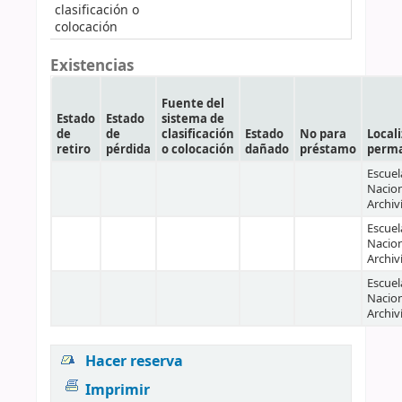
clasificación o
colocación
Existencias
Fuente del
Estado
Estado
sistema de
de
de
clasificación
Estado
No para
Local
retiro
pérdida
o colocación
dañado
préstamo
perm
Escuel
Nacion
Archiv
Escuel
Nacion
Archiv
Escuel
Nacion
Archiv
Hacer reserva
Imprimir