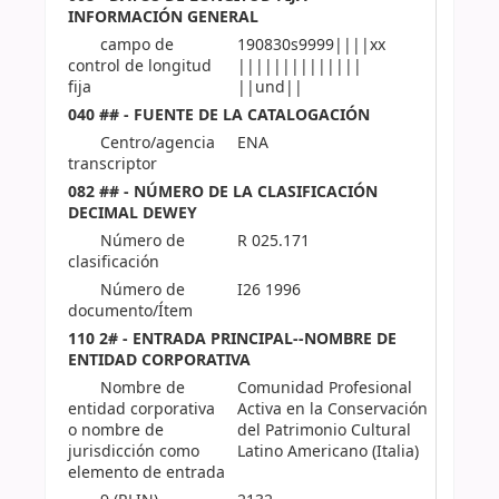
INFORMACIÓN GENERAL
campo de
190830s9999||||xx
control de longitud
||||||||||||||
fija
||und||
040 ## - FUENTE DE LA CATALOGACIÓN
Centro/agencia
ENA
transcriptor
082 ## - NÚMERO DE LA CLASIFICACIÓN
DECIMAL DEWEY
Número de
R 025.171
clasificación
Número de
I26 1996
documento/Ítem
110 2# - ENTRADA PRINCIPAL--NOMBRE DE
ENTIDAD CORPORATIVA
Nombre de
Comunidad Profesional
entidad corporativa
Activa en la Conservación
o nombre de
del Patrimonio Cultural
jurisdicción como
Latino Americano (Italia)
elemento de entrada