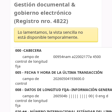
Gestión documental &
gobierno electrónico
(Registro nro. 4822)
Lo lamentamos, la vista sencilla no
está disponible temporalmente.
000 -CABECERA
campo de
00954nam a22002177a 4500
control de longitud
fija
005 - FECHA Y HORA DE LA ÚLTIMA TRANSACCIÓN
campo de
20260504193600.0
control
008 - DATOS DE LONGITUD FIJA--INFORMACIÓN GENER
campo de
260504b ||||| |||| 00| 0 eng d
control de longitud
fija
020 ## - NÚMERO INTERNACIONAL ESTÁNDAR DEL LIBR