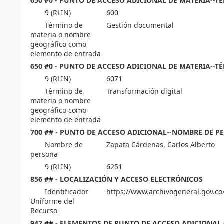
650 #0 - PUNTO DE ACCESO ADICIONAL DE MATERIA--T
9 (RLIN)
600
Término de
Gestión documental
materia o nombre
geográfico como
elemento de entrada
650 #0 - PUNTO DE ACCESO ADICIONAL DE MATERIA--T
9 (RLIN)
6071
Término de
Transformación digital
materia o nombre
geográfico como
elemento de entrada
700 ## - PUNTO DE ACCESO ADICIONAL--NOMBRE DE P
Nombre de
Zapata Cárdenas, Carlos Alberto
persona
9 (RLIN)
6251
856 ## - LOCALIZACIÓN Y ACCESO ELECTRÓNICOS
Identificador
https://www.archivogeneral.gov.co
Uniforme del
Recurso
942 ## - ELEMENTOS DE PUNTO DE ACCESO ADICIONAL