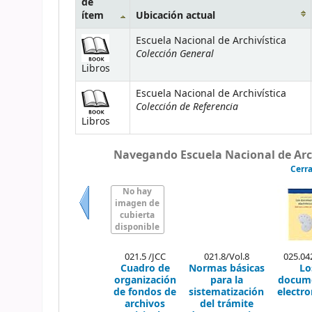
de
ítem
Ubicación actual
Escuela Nacional de Archivística
Colección General
Libros
Escuela Nacional de Archivística
Colección de Referencia
Libros
Navegando Escuela Nacional de Archi
Cerra
No hay
imagen de
cubierta
Previo
disponible
021.5 /JCC
021.8/Vol.8
025.04
Cuadro de
Normas básicas
Lo
organización
para la
docum
de fondos de
sistematización
electro
archivos
del trámite