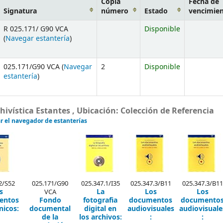
Copia
Fecha de
Signatura
número
Estado
vencimie
R 025.171/ G90 VCA
Disponible
(
Navegar estantería
)
025.171/G90 VCA (
Navegar
2
Disponible
estantería
)
vística Estantes , Ubicación: Colección de Referencia
r el navegador de estanterías
2/S52
025.171/G90
025.347.1/I35
025.347.3/B11
025.347.3/B11
s
La
Los
Los
VCA
entos
Fondo
fotografia
documentos
documento
nicos:
documental
digital en
audiovisuales
audiovisuale
de la
los archivos:
:
: