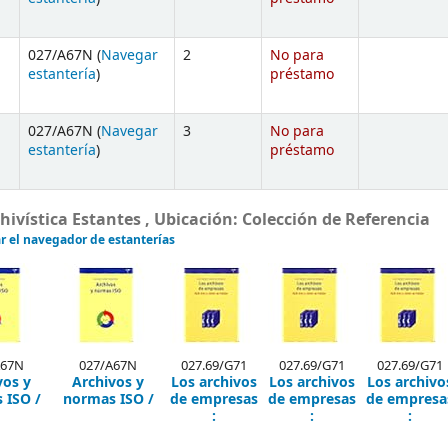
027/A67N (
Navegar
2
No para
estantería
)
préstamo
027/A67N (
Navegar
3
No para
estantería
)
préstamo
vística Estantes , Ubicación: Colección de Referencia
r el navegador de estanterías
A67N
027/A67N
027.69/G71
027.69/G71
027.69/G71
vos y
Archivos y
Los archivos
Los archivos
Los archivo
 ISO /
normas ISO /
de empresas
de empresas
de empresa
:
:
: