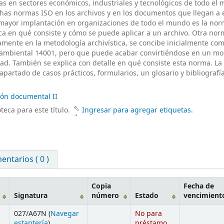
s en sectores económicos, industriales y tecnológicos de todo el
chas normas ISO en los archivos y en los documentos que llegan a e
e mayor implantación en organizaciones de todo el mundo es la no
ica en qué consiste y cómo se puede aplicar a un archivo. Otra no
tamente en la metodología archivística, se concibe inicialmente c
ioambiental 14001, pero que puede acabar convirtiéndose en un mo
ad. También se explica con detalle en qué consiste esta norma. La
partado de casos prácticos, formularios, un glosario y bibliografí
ión documental II
teca para este título.
Ingresar para agregar etiquetas.
ntarios ( 0 )
Copia
Fecha de
Signatura
número
Estado
vencimient
027/A67N (
Navegar
No para
estantería
)
préstamo