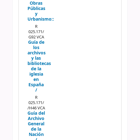
Obras
Públicas
y
Urbanismo::
R
025.171/
G92 VCA
Guía de
los
archivos
y las
bibliotecas
de la
iglesia
en
España
/
R
025.171/
/H46 VCA
Guía del
Archivo
General
de la
Nación
/