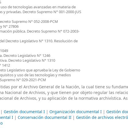
S
 uso de tecnologías avanzadas en materia de
as y privadas. Decreto Supremo N° 001-2000-JUS
. Decreto Supremo N° 052-2008-PCM
ey N° 27806
ormación pública. Decreto Supremo N° 072-2003-
l Decreto Legislativo N° 1310. Resolución de
 1049
a. Decreto Legislativo N° 1246
tiva. Decreto Legislativo N° 1310
° 1412
reto Legislativo que aprueba la Ley de Gobierno
equisitos y uso de las tecnologías y medios
to Supremo N° 029-2021-PCM
itidas por el Archivo General de la Nación, la cual tiene su funda
ma Nacional de Archivos, y que tienen por objeto regular las relaci
cional de Archivos, y su aplicación de la normativa archivística. A
|
Gestión documental I
|
Organización documental I
|
Gestión do
ental I
|
Conservación documental II
|
Gestión de archivos electró
co