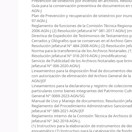
Prevención de siniestros por incendio en archivos. Resol
Guía para la conservación preventiva de documentos en s
AGN-J
Plan de Prevención y recuperación de siniestros por inund
97-AGN-J
Reglamento de funciones de la Comisión Técnica Regional d
2006-AGN-J (2) Resolución Jefatural N° 081-2017-AGN/J (mo
Directiva de Expedición de Testimonios de Testamentos p
Cerrados y Ológrafos que se conservan en el Archivo Gener
Resolución Jefatural N° 484-2008-AGN-J (2) Resolución Jef
Norma para la transferencia de los Archivos Notariales. (1
Resolución Jefatural N° 018-2019-AGN-J (modificatoria)
Servicio de Publicidad de los Archivos Notariales que brin
Jefatural N° 006-2020-AGN/J
Lineamientos para la disposición final de documentos dec
con autorización de eliminación del Archivo General de la
AGN/JEF
Lineamientos para la declaratoria y registro de coleccion
particulares como bienes integrantes del Patrimonio Cultu
General N° 0069-2023-AGN/SG
Manual de Uso y Manejo de documentos. Resolución Jefa
Reglamento del Procedimiento Administrativo Sancionador
Jefatural N° 089-2021-AGN/JEF
Reglamento interno de la Comisión Técnica de Archivos de
Jefatural N° 342-2018-AGN-J.
(1) Instructivo para la elaboración de instrumentos de des
esquemático (2) Instructivo para la catalogación de fondos