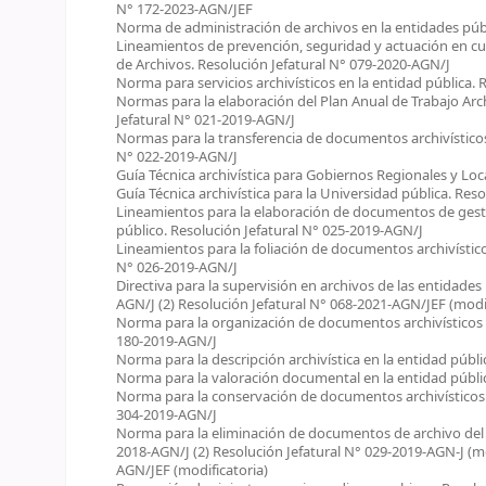
N° 172-2023-AGN/JEF
Norma de administración de archivos en la entidades públ
Lineamientos de prevención, seguridad y actuación en c
de Archivos. Resolución Jefatural N° 079-2020-AGN/J
Norma para servicios archivísticos en la entidad pública.
Normas para la elaboración del Plan Anual de Trabajo Arch
Jefatural N° 021-2019-AGN/J
Normas para la transferencia de documentos archivísticos 
N° 022-2019-AGN/J
Guía Técnica archivística para Gobiernos Regionales y Loc
Guía Técnica archivística para la Universidad pública. Res
Lineamientos para la elaboración de documentos de gestió
público. Resolución Jefatural N° 025-2019-AGN/J
Lineamientos para la foliación de documentos archivístico
N° 026-2019-AGN/J
Directiva para la supervisión en archivos de las entidades 
AGN/J (2) Resolución Jefatural N° 068-2021-AGN/JEF (modif
Norma para la organización de documentos archivísticos e
180-2019-AGN/J
Norma para la descripción archivística en la entidad públ
Norma para la valoración documental en la entidad públic
Norma para la conservación de documentos archivísticos e
304-2019-AGN/J
Norma para la eliminación de documentos de archivo del se
2018-AGN/J (2) Resolución Jefatural N° 029-2019-AGN-J (mod
AGN/JEF (modificatoria)