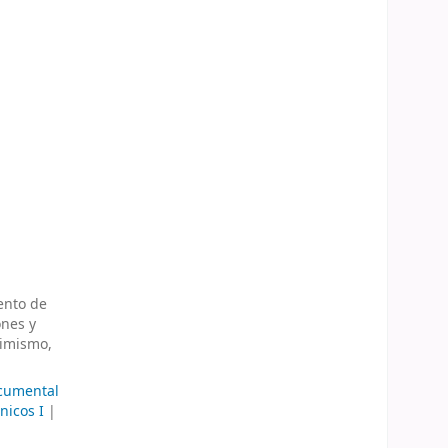
mento de
ones y
simismo,
cumental
nicos I
|