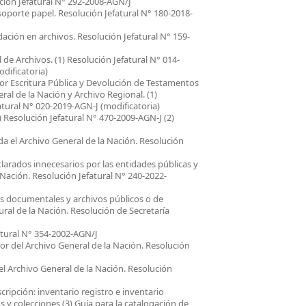
ución Jefatural N° 292-2008-AGN/J
oporte papel. Resolución Jefatural N° 180-2018-
ación en archivos. Resolución Jefatural N° 159-
e Archivos. (1) Resolución Jefatural N° 014-
dificatoria)
or Escritura Pública y Devolución de Testamentos
al de la Nación y Archivo Regional. (1)
atural N° 020-2019-AGN-J (modificatoria)
) Resolución Jefatural N° 470-2009-AGN-J (2)
da el Archivo General de la Nación. Resolución
larados innecesarios por las entidades públicas y
 Nación. Resolución Jefatural N° 240-2022-
es documentales y archivos públicos o de
ral de la Nación. Resolución de Secretaría
tural N° 354-2002-AGN/J
 del Archivo General de la Nación. Resolución
l Archivo General de la Nación. Resolución
cripción: inventario registro e inventario
 y colecciones (3) Guía para la catalogación de