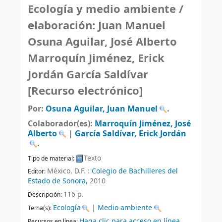
Ecología y medio ambiente /
elaboración: Juan Manuel
Osuna Aguilar, José Alberto
Marroquín Jiménez, Erick
Jordán García Saldívar
[Recurso electrónico]
Por:
Osuna Aguilar, Juan Manuel
.
Colaborador(es):
Marroquín Jiménez, José
Alberto
|
García Saldívar, Erick Jordán
.
Texto
Tipo de material:
México, D.F. :
Colegio de Bachilleres del
Editor:
Estado de Sonora,
2010
116 p
.
Descripción:
Ecología
|
Medio ambiente
Tema(s):
Haga clic para acceso en línea
Recursos en línea: