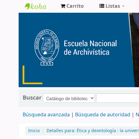
Carrito
Listas
Catálogo
de
Biblioteca
ENA
Buscar
Búsqueda avanzada
Búsqueda de autoridad
N
Inicio
›
Detalles para:
Ética y deontología : la univer