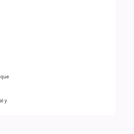
z que
al y