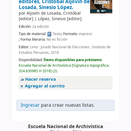
editores, Cristóbal Aljovín de
Losada, Sinesio López.
por
Aljovín de Losada, Cristóbal
[editor]
|
López, Sinesio
[editor]
.
Edición:
2a edición
Tipo de material:
Texto
; Formato:
impreso
; Forma literaria:
No es ficción
Editor:
Lima : Jurado Nacional de Elecciones : Instituto de
Estudios Peruanos, 2018
Disponibilidad:
Ítems disponibles para préstamo:
Escuela Nacional de Archivística
[
Signatura topográfica:
324.630985 H 2018
]
(2).
Hacer reserva
Agregar al carrito
Ingresar
para crear nuevas listas.
Escuela Nacional de Archivística